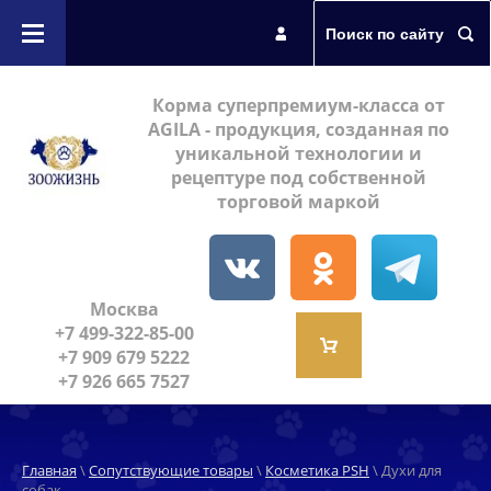
Интернет-магазин
Поиск по сайту
Корма для собак
Корма суперпремиум-класса от
AGILA - продукция, созданная по
уникальной технологии и
Корма для кошек
рецептуре под собственной
торговой маркой
Сопутствующие товары
Москва
+7 499-322-85-00
+7 909 679 5222
+7 926 665 7527
Главная
\
Сопутствующие товары
\
Косметика PSH
\ Духи для
собак