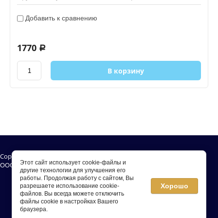
Добавить к сравнению
1770
a
В корзину
Copyright © 2025
Этот сайт использует cookie-файлы и
ООО «ЗООЖИЗНЬ»
другие технологии для улучшения его
Карта сайта
работы. Продолжая работу с сайтом, Вы
Хорошо
разрешаете использование cookie-
файлов. Вы всегда можете отключить
файлы cookie в настройках Вашего
Разработка сайтов
— Мегагрупп.ру
браузера.