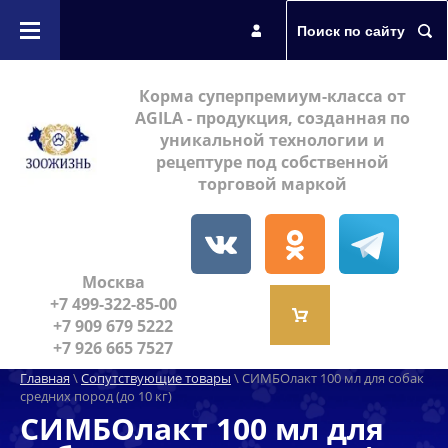
Интернет-магазин
Поиск по сайту
Корма для собак
Корма суперпремиум-класса от
AGILA - продукция, созданная по
уникальной технологии и
Корма для кошек
рецептуре под собственной
торговой маркой
Сопутствующие товары
Москва
+7 499-322-85-00
+7 909 679 5222
+7 926 665 7527
Главная
\
Сопутствующие товары
\ СИМБОлакт 100 мл для собак
средних пород (до 10 кг)
СИМБОлакт 100 мл для